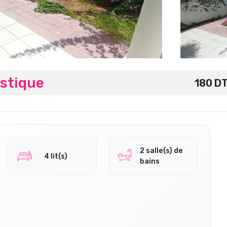
stique
180 D
2 salle(s) de
4 lit(s)
bains