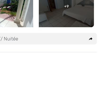
+9
T
/ Nuitée