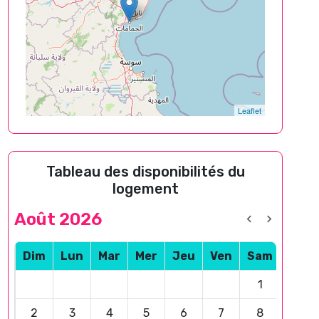
Leaflet
Tableau des disponibilités du
logement
Août 2026
Dim
Lun
Mar
Mer
Jeu
Ven
Sam
1
2
3
4
5
6
7
8