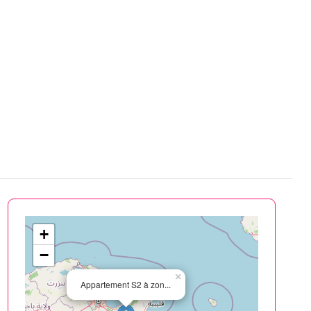
+
−
×
Appartement S2 à zon...