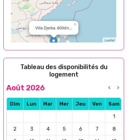
×
Villa Djerba. 600d/n...
Leaflet
Tableau des disponibilités du
logement
Août 2026
Dim
Lun
Mar
Mer
Jeu
Ven
Sam
1
2
3
4
5
6
7
8