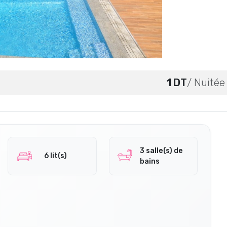
1 DT
/ Nuitée
3 salle(s) de
6 lit(s)
bains